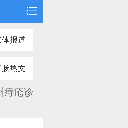
媒体报道
肛肠热文
州痔疮诊