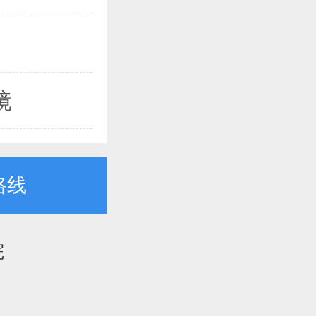
镜
路线
院
）