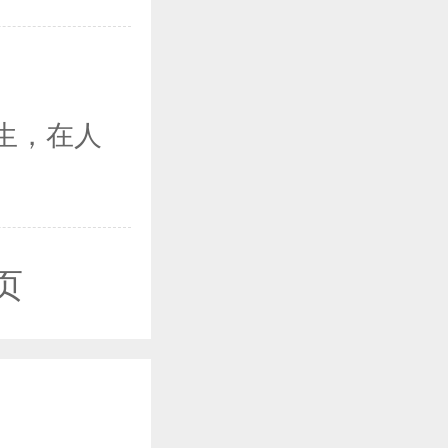
生，在人
页