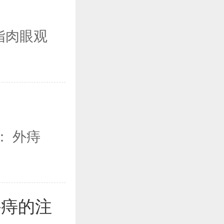
指肉眼观
： 外痔
外痔的注