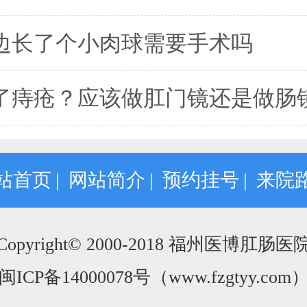
边长了个小肉球需要手术吗
了痔疮？应该做肛门镜还是做肠
站首页
|
网站简介
|
预约挂号
|
来院
Copyright© 2000-2018 福州医博肛肠医
闽ICP备14000078号
（www.fzgtyy.com