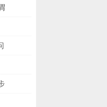
胃
问
步