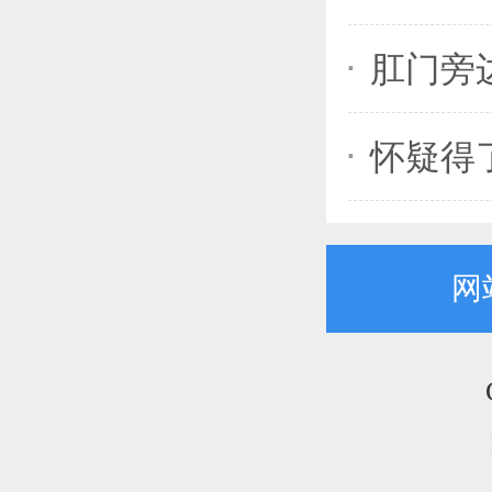
肛门旁
怀疑得
网