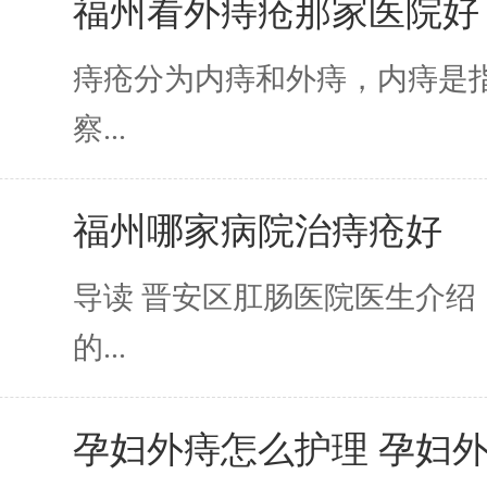
福州看外痔疮那家医院好
痔疮分为内痔和外痔，内痔是
察...
福州哪家病院治痔疮好
导读 晋安区肛肠医院医生介绍
的...
孕妇外痔怎么护理 孕妇