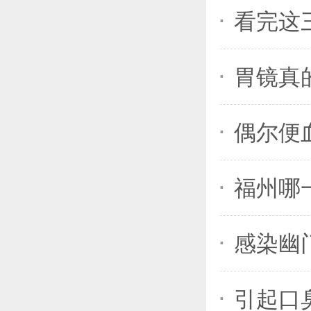
看完这
胃镜真
偶尔便
福州哪
感染幽
引起口