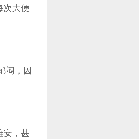
每次大便
郁闷，因
难安，甚